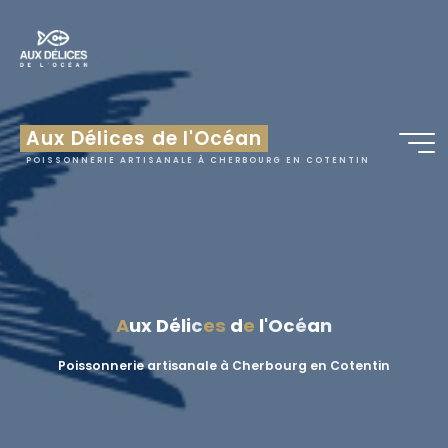
Aux Délices de l'Océan
POISSONNERIE ARTISANALE À CHERBOURG EN COTENTIN
A
u
x
D
é
l
i
c
e
s
d
e
l
'
O
c
é
a
n
Poissonnerie artisanale à Cherbourg en Cotentin