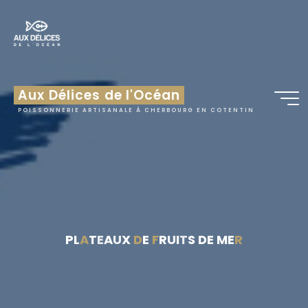
Aux Délices de l'Océan
POISSONNERIE ARTISANALE À CHERBOURG EN COTENTIN
P
L
A
T
E
A
U
X
D
E
F
R
U
I
T
S
D
E
M
E
R