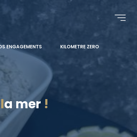
OS ENGAGEMENTS
KILOMETRE ZERO
l
a
m
e
r
!