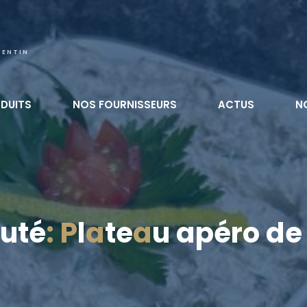
TENTIN
DUITS
NOS FOURNISSEURS
ACTUS
N
u
t
é
:
P
l
a
t
e
a
u
a
p
é
r
o
d
e