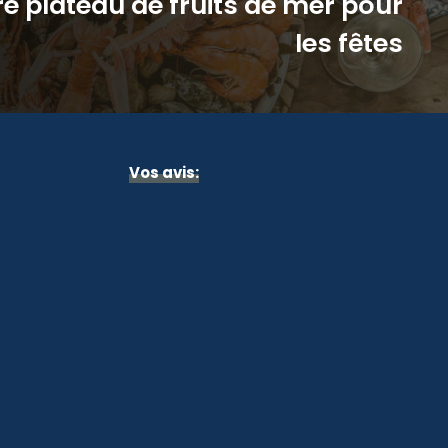
 plateau de fruits de mer pour
les fêtes
Vos avis: